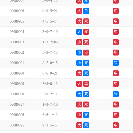
08080907
5+6+4=15
大
双
中
08080906
8+9+5=22
大
单
中
08080905
4+5+5=14
大
双
中
08080904
3+0+7=10
大
双
中
08080903
1+3+2=06
小
双
中
08080902
5+3+7=15
小
单
中
08080901
8+7+0=15
小
双
错
08080900
6+6+9=21
大
双
中
08080899
7+8+0=15
大
单
中
08080898
3+6+2=11
大
双
错
08080897
1+8+7=16
大
双
中
08080896
6+6+1=13
小
双
中
08080895
9+3+5=17
大
双
中