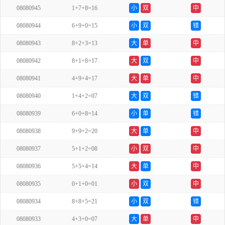
08080945
1+7+8=16
小
双
中
08080944
6+9+0=15
小
双
错
08080943
8+2+3=13
大
单
中
08080942
8+1+8=17
大
双
中
08080941
4+9+4=17
大
单
中
08080940
1+4+2=07
大
双
错
08080939
6+0+8=14
小
单
错
08080938
9+9+2=20
大
单
中
08080937
5+1+2=08
小
双
中
08080936
5+5+4=14
大
单
中
08080935
0+1+0=01
小
双
中
08080934
8+8+5=21
小
双
错
08080933
4+3+0=07
大
单
中