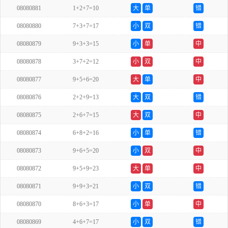
08080881
1+2+7=10
大
单
错
08080880
7+3+7=17
小
双
错
08080879
9+3+3=15
小
单
中
08080878
3+7+2=12
小
双
中
08080877
9+5+6=20
大
单
中
08080876
2+2+9=13
大
双
错
08080875
2+6+7=15
大
双
中
08080874
6+8+2=16
小
单
错
08080873
9+6+5=20
小
双
中
08080872
9+5+9=23
大
单
中
08080871
9+9+3=21
小
双
错
08080870
8+6+3=17
小
单
中
08080869
4+6+7=17
小
双
错