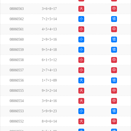
08060563
3+6+8=17
大
中
08060562
7+2+5=14
小
错
08060561
4+5+4=13
小
中
08060560
2+9+5=16
小
错
08060559
9+5+4=18
小
错
08060558
6+1+5=12
小
中
08060557
2+7+4=13
小
中
08060556
1+7+1=09
大
错
08060555
9+3+2=14
大
中
08060554
3+9+4=16
大
中
08060553
5+9+9=23
小
错
08060552
8+0+6=14
大
中