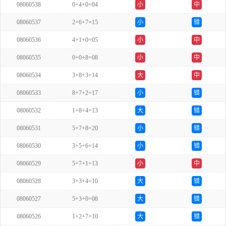
08060538
0+4+0=04
小
中
08060537
2+6+7=15
小
错
08060536
4+1+0=05
小
中
08060535
0+0+8=08
小
中
08060534
3+8+3=14
大
中
08060533
8+7+2=17
小
错
08060532
1+8+4=13
大
错
08060531
5+7+8=20
小
错
08060530
3+5+6=14
小
错
08060529
5+7+1=13
小
中
08060528
3+3+4=10
大
错
08060527
5+3+0=08
大
错
08060526
1+2+7=10
大
错