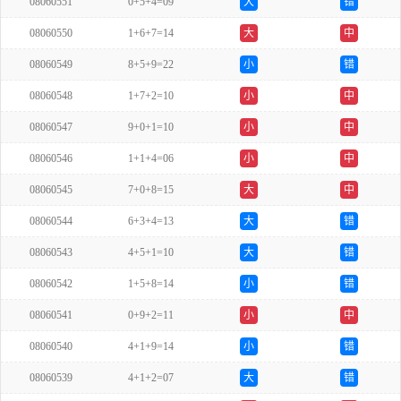
08060551
0+5+4=09
大
错
08060550
1+6+7=14
大
中
08060549
8+5+9=22
小
错
08060548
1+7+2=10
小
中
08060547
9+0+1=10
小
中
08060546
1+1+4=06
小
中
08060545
7+0+8=15
大
中
08060544
6+3+4=13
大
错
08060543
4+5+1=10
大
错
08060542
1+5+8=14
小
错
08060541
0+9+2=11
小
中
08060540
4+1+9=14
小
错
08060539
4+1+2=07
大
错