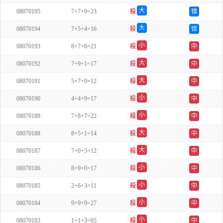
单
大
08070195
7+7+9=23
殺
错
单
大
08070194
7+5+4=16
殺
错
双
小
08070193
8+7+6=21
殺
中
单
大
08070192
7+9+1=17
殺
中
双
大
08070191
5+7+0=12
殺
中
单
小
08070190
4+4+9=17
殺
中
双
小
08070189
7+8+7=22
殺
中
双
大
08070188
8+5+1=14
殺
中
单
大
08070187
7+0+5=12
殺
中
双
小
08070186
8+9+0=17
殺
中
单
小
08070185
2+6+3=11
殺
中
双
小
08070184
9+9+9=27
殺
中
单
小
08070183
1+1+3=05
殺
中