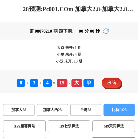
28预测:Pc001.COm 加拿大2.8-加拿大2.8走势咪牌预测|加拿大2.8结果分析|加拿大在线咪牌|加拿大2.8在线_极致火热优质的免费预测网站!
第
08070210
期 距下期：
00
分
00
秒
大双
未开:
1
期
小单
未开:
4
期
小双
未开:
13
期
8
3
4
15
大
单
咪牌
+
+
=
-
加拿大28
加拿大西28
台湾28
比特币28
X99至尊算法
H9七杀算法
M9天同算法