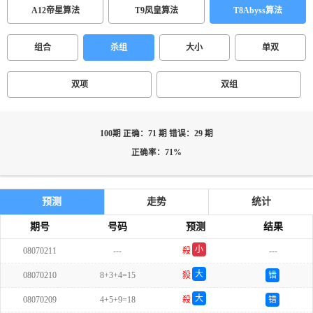
A12帝星算法
T9凤皇算法
T8Abyss算法
组合
杀组
大小
单双
双项
双组
100期 正确：71 期 错误：29 期
正确率：71%
预测
走势
统计
期号
号码
预测
结果
小
08070211
---
殺
---
单
大
08070210
8+3+4=15
殺
错
单
大
08070209
4+5+9=18
殺
错
双