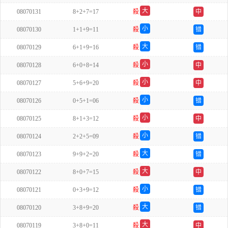
单
大
08070131
8+2+7=17
殺
中
双
小
08070130
1+1+9=11
殺
错
单
大
08070129
6+1+9=16
殺
错
双
小
08070128
6+0+8=14
殺
中
单
小
08070127
5+6+9=20
殺
中
双
小
08070126
0+5+1=06
殺
错
双
小
08070125
8+1+3=12
殺
中
单
小
08070124
2+2+5=09
殺
错
单
大
08070123
9+9+2=20
殺
错
双
大
08070122
8+0+7=15
殺
中
双
小
08070121
0+3+9=12
殺
错
双
大
08070120
3+8+9=20
殺
错
双
大
08070119
3+8+0=11
殺
中