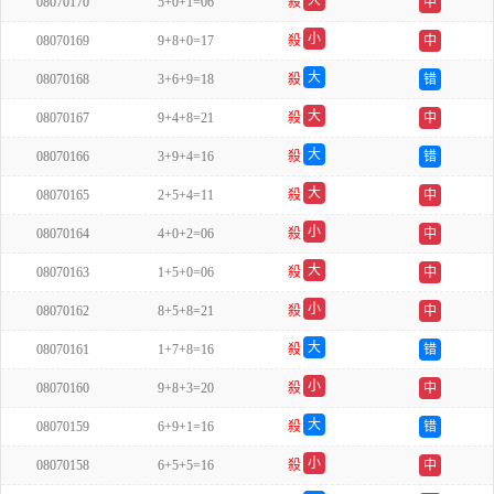
大
08070170
5+0+1=06
殺
中
双
小
08070169
9+8+0=17
殺
中
双
大
08070168
3+6+9=18
殺
错
双
大
08070167
9+4+8=21
殺
中
双
大
08070166
3+9+4=16
殺
错
双
大
08070165
2+5+4=11
殺
中
双
小
08070164
4+0+2=06
殺
中
单
大
08070163
1+5+0=06
殺
中
单
小
08070162
8+5+8=21
殺
中
双
大
08070161
1+7+8=16
殺
错
双
小
08070160
9+8+3=20
殺
中
双
大
08070159
6+9+1=16
殺
错
双
小
08070158
6+5+5=16
殺
中
单