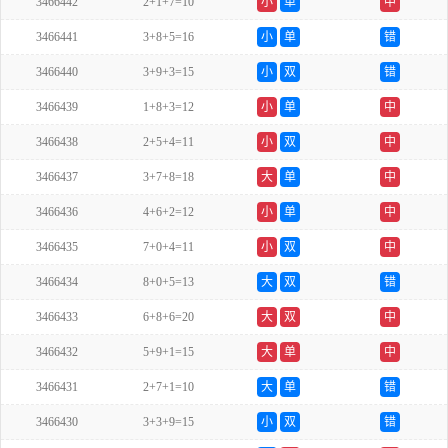
3466442
2+1+7=10
小
单
中
3466441
3+8+5=16
小
单
错
3466440
3+9+3=15
小
双
错
3466439
1+8+3=12
小
单
中
3466438
2+5+4=11
小
双
中
3466437
3+7+8=18
大
单
中
3466436
4+6+2=12
小
单
中
3466435
7+0+4=11
小
双
中
3466434
8+0+5=13
大
双
错
3466433
6+8+6=20
大
双
中
3466432
5+9+1=15
大
单
中
3466431
2+7+1=10
大
单
错
3466430
3+3+9=15
小
双
错