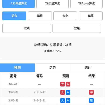
A12帝星算法
T9凤皇算法
T8Abyss算法
组合
杀组
大小
单双
双项
双组
100期 正确：77 期 错误：23 期
正确率：77%
预测
走势
统计
期号
号码
预测
结果
3466483
---
大
双
---
3466482
5+5+7=17
大
双
中
3466481
3+6+2=11
大
双
错