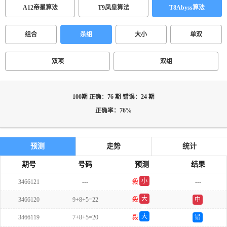
A12帝星算法
T9凤皇算法
T8Abyss算法
组合
杀组
大小
单双
双项
双组
100期 正确：76 期 错误：24 期
正确率：76%
预测
走势
统计
期号
号码
预测
结果
小
3466121
---
殺
---
双
大
3466120
9+8+5=22
殺
中
单
大
3466119
7+8+5=20
殺
错
双