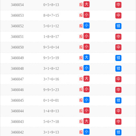
大
3466054
0+5+8=13
殺
中
单
小
3466053
8+0+7=15
殺
中
双
小
3466052
5+6+1=12
殺
错
双
小
3466051
1+8+8=17
殺
中
单
小
3466050
9+5+0=14
殺
中
双
大
3466049
9+5+5=19
殺
错
单
小
3466048
3+1+8=12
殺
错
双
大
3466047
3+7+6=16
殺
中
单
小
3466046
9+9+5=23
殺
中
双
小
3466045
0+1+0=01
殺
错
单
小
3466044
1+4+8=13
殺
中
双
大
3466043
5+6+7=18
殺
中
单
小
3466042
3+1+9=13
殺
错