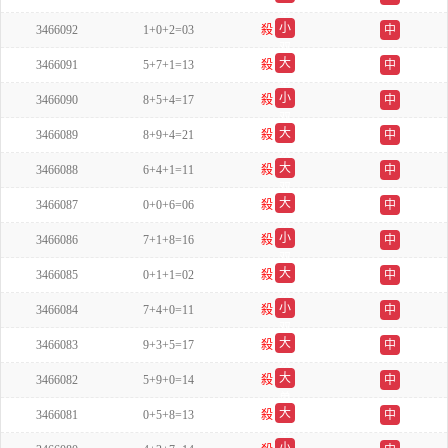
单
小
3466092
1+0+2=03
殺
中
双
大
3466091
5+7+1=13
殺
中
单
小
3466090
8+5+4=17
殺
中
双
大
3466089
8+9+4=21
殺
中
双
大
3466088
6+4+1=11
殺
中
双
大
3466087
0+0+6=06
殺
中
双
小
3466086
7+1+8=16
殺
中
双
大
3466085
0+1+1=02
殺
中
双
小
3466084
7+4+0=11
殺
中
双
大
3466083
9+3+5=17
殺
中
双
大
3466082
5+9+0=14
殺
中
单
大
3466081
0+5+8=13
殺
中
单