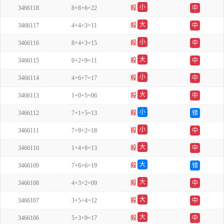
小
3466118
8+8+6=22
殺
中
单
大
3466117
4+4+3=11
殺
中
单
小
3466116
8+4+3=15
殺
中
双
大
3466115
0+2+9=11
殺
中
单
小
3466114
4+6+7=17
殺
中
单
大
3466113
1+0+5=06
殺
中
单
小
3466112
7+1+5=13
殺
错
单
小
3466111
7+9+2=18
殺
中
单
大
3466110
1+4+8=13
殺
中
双
大
3466109
7+6+6=19
殺
错
单
大
3466108
4+3+2=09
殺
中
双
大
3466107
3+5+4=12
殺
中
双
大
3466106
5+3+9=17
殺
中