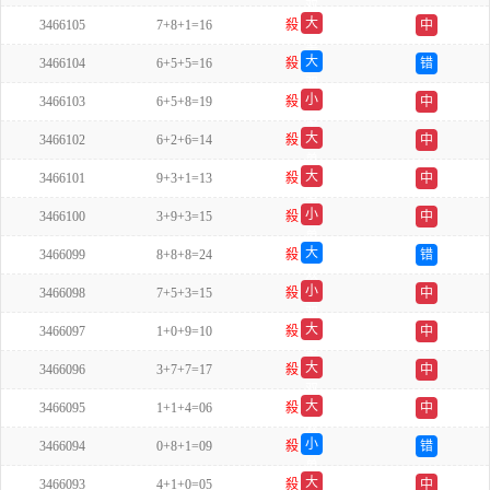
双
大
3466105
7+8+1=16
殺
中
单
大
3466104
6+5+5=16
殺
错
双
小
3466103
6+5+8=19
殺
中
单
大
3466102
6+2+6=14
殺
中
单
大
3466101
9+3+1=13
殺
中
单
小
3466100
3+9+3=15
殺
中
单
大
3466099
8+8+8=24
殺
错
双
小
3466098
7+5+3=15
殺
中
双
大
3466097
1+0+9=10
殺
中
单
大
3466096
3+7+7=17
殺
中
双
大
3466095
1+1+4=06
殺
中
双
小
3466094
0+8+1=09
殺
错
单
大
3466093
4+1+0=05
殺
中