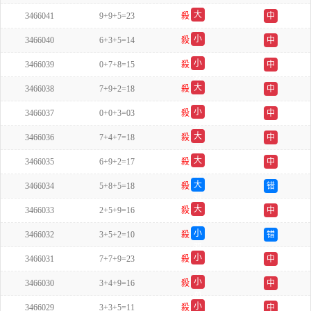
单
大
3466041
9+9+5=23
殺
中
双
小
3466040
6+3+5=14
殺
中
双
小
3466039
0+7+8=15
殺
中
双
大
3466038
7+9+2=18
殺
中
单
小
3466037
0+0+3=03
殺
中
双
大
3466036
7+4+7=18
殺
中
单
大
3466035
6+9+2=17
殺
中
双
大
3466034
5+8+5=18
殺
错
双
大
3466033
2+5+9=16
殺
中
单
小
3466032
3+5+2=10
殺
错
双
小
3466031
7+7+9=23
殺
中
双
小
3466030
3+4+9=16
殺
中
单
小
3466029
3+3+5=11
殺
中