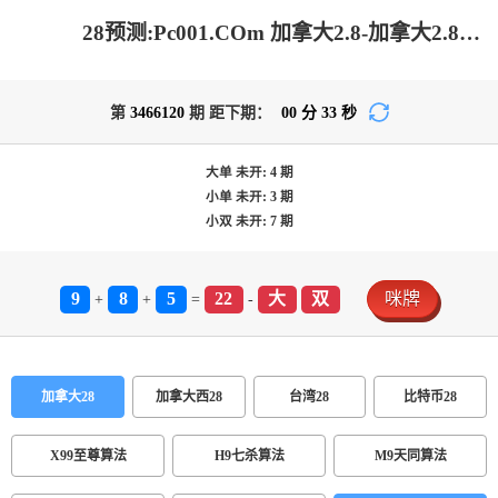
28预测:Pc001.COm 加拿大2.8-加拿大2.8走势咪牌预测|加拿大2.8结果分析|加拿大在线咪牌|加拿大2.8在线_极致火热优质的免费预测网站!
第
3466120
期 距下期：
00
分
33
秒
大单
未开:
4
期
小单
未开:
3
期
小双
未开:
7
期
9
8
5
22
大
双
咪牌
+
+
=
-
加拿大28
加拿大西28
台湾28
比特币28
X99至尊算法
H9七杀算法
M9天同算法