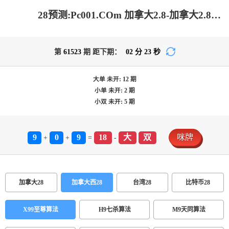
28预测:Pc001.COm 加拿大2.8-加拿大2.8走势咪牌预测|加拿大2.8结果分析|加拿大在线咪牌|加拿大2.8在线_极致火热优质的免费预测网站!
第
61523
期 距下期：
02
分
23
秒
大单
未开:
12
期
小单
未开:
2
期
小双
未开:
5
期
9
0
9
18
大
双
咪牌
+
+
=
-
加拿大28
加拿大西28
台湾28
比特币28
X99至尊算法
H9七杀算法
M9天同算法