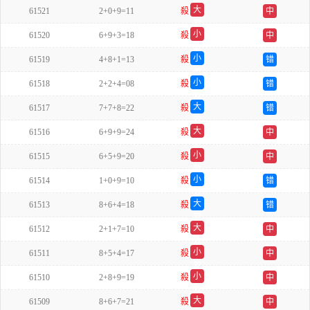
大
61521
2+0+9=11
殺
中
双
小
61520
6+9+3=18
殺
中
单
小
61519
4+8+1=13
殺
错
单
小
61518
2+2+4=08
殺
错
双
大
61517
7+7+8=22
殺
错
双
大
61516
6+9+9=24
殺
中
单
小
61515
6+5+9=20
殺
中
单
小
61514
1+0+9=10
殺
错
双
大
61513
8+6+4=18
殺
错
双
大
61512
2+1+7=10
殺
中
双
小
61511
8+5+4=17
殺
中
双
小
61510
2+8+9=19
殺
中
双
大
61509
8+6+7=21
殺
中