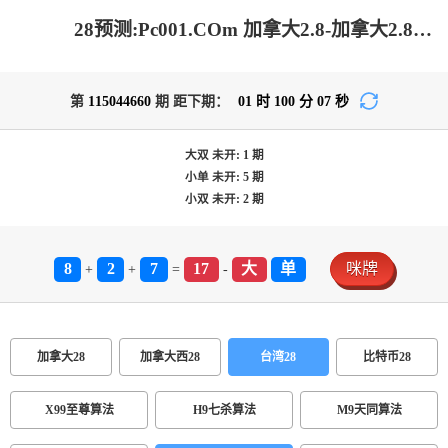
28预测:Pc001.COm 加拿大2.8-加拿大2.8走势咪牌预测|加拿大2.8结果分析|加拿大在线咪牌|加拿大2.8在线_极致火热优质的免费预测网站!
第
115044660
期 距下期：
01
时
100
分
07
秒
大双
未开:
1
期
小单
未开:
5
期
小双
未开:
2
期
8
2
7
17
大
单
咪牌
+
+
=
-
加拿大28
加拿大西28
台湾28
比特币28
X99至尊算法
H9七杀算法
M9天同算法