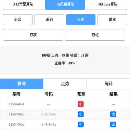
A12帝星算法
T9凤皇算法
T8Abyss算法
组合
杀组
大小
单双
双项
双组
100期 正确：49 期 错误：51 期
正确率：49%
预测
走势
统计
期号
号码
预测
结果
115044661
---
小
---
单
115044660
8+2+7=17
小
错
115044659
8+4+6=18
小
错