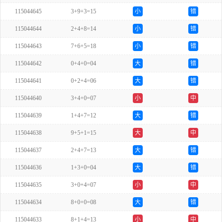
115044645
3+9+3=15
小
错
115044644
2+4+8=14
小
错
115044643
7+6+5=18
小
错
115044642
0+4+0=04
大
错
115044641
0+2+4=06
大
错
115044640
3+4+0=07
小
中
115044639
1+4+7=12
大
错
115044638
9+5+1=15
大
中
115044637
2+4+7=13
大
错
115044636
1+3+0=04
大
错
115044635
3+0+4=07
小
中
115044634
8+0+0=08
大
错
115044633
8+1+4=13
小
中