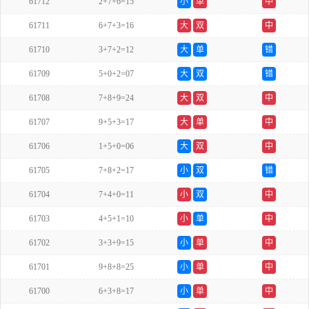
61712
2+7+6=15
小
单
中
61711
6+7+3=16
大
双
中
61710
3+7+2=12
大
单
错
61709
5+0+2=07
大
双
错
61708
7+8+9=24
大
双
中
61707
9+5+3=17
大
单
中
61706
1+5+0=06
大
双
中
61705
7+8+2=17
小
双
错
61704
7+4+0=11
小
双
中
61703
4+5+1=10
小
单
中
61702
3+3+9=15
小
单
中
61701
9+8+8=25
小
单
中
61700
6+3+8=17
小
单
中