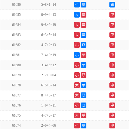
61686
5+8+1=14
小
单
错
61685
0+9+4=13
大
单
中
61684
9+8+2=19
大
单
中
61683
6+3+5=14
大
单
中
61682
4+7+2=13
小
双
中
61681
7+4+8=19
小
单
中
61680
3+4+5=12
小
单
中
61679
2+2+0=04
小
双
中
61678
6+5+3=14
大
单
中
61677
8+4+5=17
大
双
中
61676
1+6+4=11
小
双
中
61675
4+7+6=17
大
单
中
61674
2+0+4=06
小
单
中