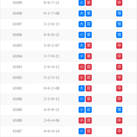
61699
8+6+7=21
小
单
中
61698
0+1+7=08
大
单
错
61697
5+2+6=13
大
双
错
61696
6+8+8=22
小
单
错
61695
5+0+2=07
大
单
中
61694
5+7+9=21
小
单
中
61693
2+6+4=12
小
双
中
61692
5+2+5=12
小
双
中
61691
0+6+2=08
大
双
中
61690
2+5+8=15
小
单
中
61689
4+9+8=21
小
双
错
61688
2+0+4=06
小
双
中
61687
4+6+4=14
小
双
中