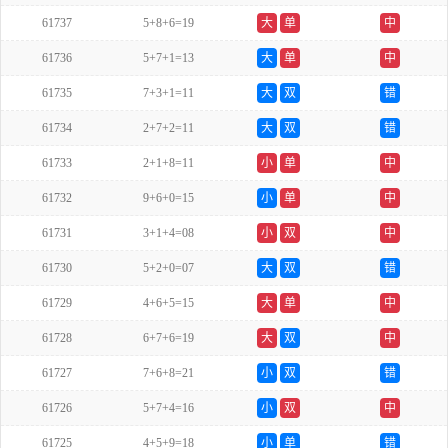
61737
5+8+6=19
大
单
中
61736
5+7+1=13
大
单
中
61735
7+3+1=11
大
双
错
61734
2+7+2=11
大
双
错
61733
2+1+8=11
小
单
中
61732
9+6+0=15
小
单
中
61731
3+1+4=08
小
双
中
61730
5+2+0=07
大
双
错
61729
4+6+5=15
大
单
中
61728
6+7+6=19
大
双
中
61727
7+6+8=21
小
双
错
61726
5+7+4=16
小
双
中
61725
4+5+9=18
小
单
错