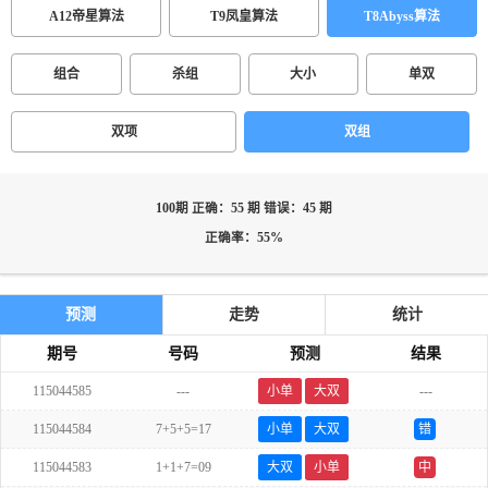
A12帝星算法
T9凤皇算法
T8Abyss算法
组合
杀组
大小
单双
双项
双组
100期 正确：55 期 错误：45 期
正确率：55%
预测
走势
统计
期号
号码
预测
结果
115044585
---
小单
大双
---
115044584
7+5+5=17
小单
大双
错
115044583
1+1+7=09
大双
小单
中