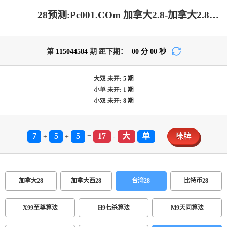
28预测:Pc001.COm 加拿大2.8-加拿大2.8走势咪牌预测|加拿大2.8结果分析|加拿大在线咪牌|加拿大2.8在线_极致火热优质的免费预测网站!
第
115044584
期 距下期：
00
分
00
秒
大双
未开:
5
期
小单
未开:
1
期
小双
未开:
8
期
7
5
5
17
大
单
咪牌
+
+
=
-
加拿大28
加拿大西28
台湾28
比特币28
X99至尊算法
H9七杀算法
M9天同算法