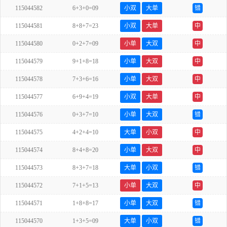
115044582
6+3+0=09
小双
大单
错
115044581
8+8+7=23
小双
大单
中
115044580
0+2+7=09
小单
大双
中
115044579
9+1+8=18
小单
大双
中
115044578
7+3+6=16
小单
大双
中
115044577
6+9+4=19
小双
大单
中
115044576
0+3+7=10
小单
大双
错
115044575
4+2+4=10
大单
小双
中
115044574
8+4+8=20
小单
大双
中
115044573
8+3+7=18
大单
小双
错
115044572
7+1+5=13
小单
大双
中
115044571
1+8+8=17
小单
大双
错
115044570
1+3+5=09
大单
小双
错