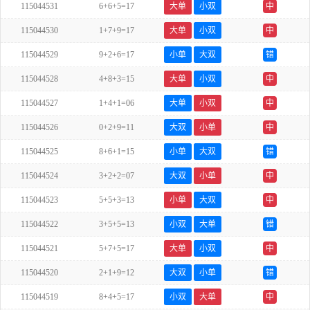
115044531
6+6+5=17
大单
小双
中
115044530
1+7+9=17
大单
小双
中
115044529
9+2+6=17
小单
大双
错
115044528
4+8+3=15
大单
小双
中
115044527
1+4+1=06
大单
小双
中
115044526
0+2+9=11
大双
小单
中
115044525
8+6+1=15
小单
大双
错
115044524
3+2+2=07
大双
小单
中
115044523
5+5+3=13
小单
大双
中
115044522
3+5+5=13
小双
大单
错
115044521
5+7+5=17
大单
小双
中
115044520
2+1+9=12
大双
小单
错
115044519
8+4+5=17
小双
大单
中