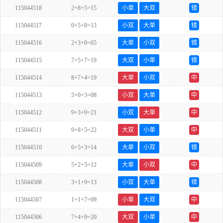
115044518
2+8+5=15
小单
大双
错
115044517
0+5+8=13
小双
大单
错
115044516
2+3+0=05
大单
小双
错
115044515
7+5+7=19
大双
小单
错
115044514
8+7+4=19
大单
小双
中
115044513
5+0+3=08
小双
大单
中
115044512
9+3+9=21
小双
大单
中
115044511
9+8+5=22
大双
小单
中
115044510
6+5+3=14
大单
小双
错
115044509
5+2+5=12
大单
小双
中
115044508
3+1+9=13
小双
大单
错
115044507
1+1+7=09
小单
大双
中
115044506
7+4+9=20
大双
小单
中