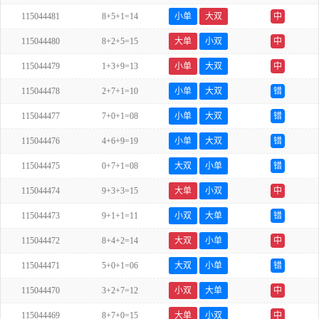
115044481
8+5+1=14
小单
大双
中
115044480
8+2+5=15
大单
小双
中
115044479
1+3+9=13
小单
大双
中
115044478
2+7+1=10
小单
大双
错
115044477
7+0+1=08
小单
大双
错
115044476
4+6+9=19
小单
大双
错
115044475
0+7+1=08
大双
小单
错
115044474
9+3+3=15
大单
小双
中
115044473
9+1+1=11
小双
大单
错
115044472
8+4+2=14
大双
小单
中
115044471
5+0+1=06
大双
小单
错
115044470
3+2+7=12
小双
大单
中
115044469
8+7+0=15
大单
小双
中