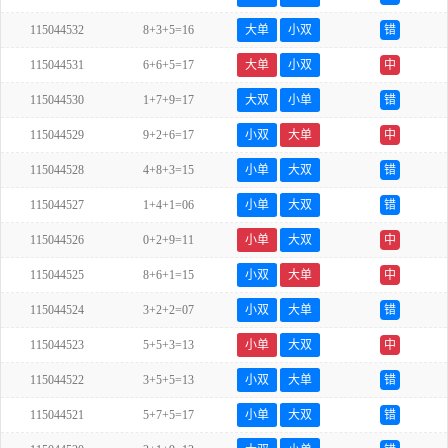
115044532
8+3+5=16
大单
小双
错
115044531
6+6+5=17
大单
小双
中
115044530
1+7+9=17
大双
小单
错
115044529
9+2+6=17
小双
大单
中
115044528
4+8+3=15
小单
大双
错
115044527
1+4+1=06
小单
大双
错
115044526
0+2+9=11
小单
大双
中
115044525
8+6+1=15
小双
大单
中
115044524
3+2+2=07
小双
大单
错
115044523
5+5+3=13
小单
大双
中
115044522
3+5+5=13
小双
大单
错
115044521
5+7+5=17
小单
大双
错