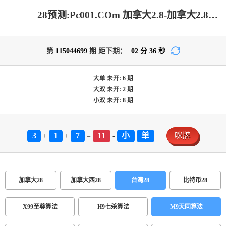
28预测:Pc001.COm 加拿大2.8-加拿大2.8走势咪牌预测|加拿大2.8结果分析|加拿大在线咪牌|加拿大2.8在线_极致火热优质的免费预测网站!
第
115044699
期 距下期：
02
分
36
秒
大单
未开:
6
期
大双
未开:
2
期
小双
未开:
8
期
3
1
7
11
小
单
咪牌
+
+
=
-
加拿大28
加拿大西28
台湾28
比特币28
X99至尊算法
H9七杀算法
M9天同算法