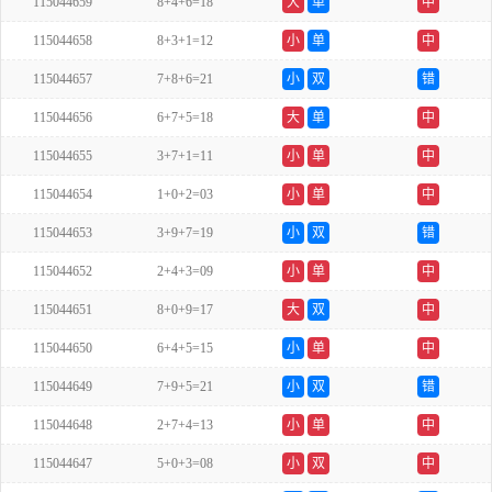
115044659
8+4+6=18
大
单
中
115044658
8+3+1=12
小
单
中
115044657
7+8+6=21
小
双
错
115044656
6+7+5=18
大
单
中
115044655
3+7+1=11
小
单
中
115044654
1+0+2=03
小
单
中
115044653
3+9+7=19
小
双
错
115044652
2+4+3=09
小
单
中
115044651
8+0+9=17
大
双
中
115044650
6+4+5=15
小
单
中
115044649
7+9+5=21
小
双
错
115044648
2+7+4=13
小
单
中
115044647
5+0+3=08
小
双
中