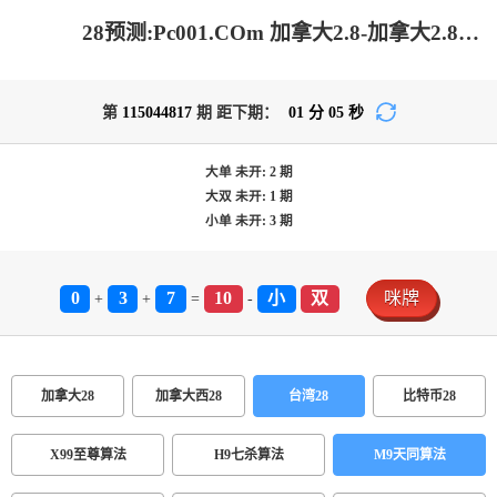
28预测:Pc001.COm 加拿大2.8-加拿大2.8走势咪牌预测|加拿大2.8结果分析|加拿大在线咪牌|加拿大2.8在线_极致火热优质的免费预测网站!
第
115044817
期 距下期：
01
分
05
秒
大单
未开:
2
期
大双
未开:
1
期
小单
未开:
3
期
0
3
7
10
小
双
咪牌
+
+
=
-
加拿大28
加拿大西28
台湾28
比特币28
X99至尊算法
H9七杀算法
M9天同算法