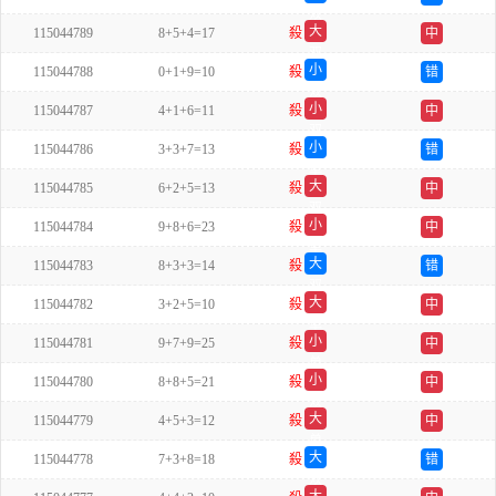
双
大
115044789
8+5+4=17
殺
中
双
小
115044788
0+1+9=10
殺
错
双
小
115044787
4+1+6=11
殺
中
双
小
115044786
3+3+7=13
殺
错
单
大
115044785
6+2+5=13
殺
中
双
小
115044784
9+8+6=23
殺
中
单
大
115044783
8+3+3=14
殺
错
双
大
115044782
3+2+5=10
殺
中
单
小
115044781
9+7+9=25
殺
中
单
小
115044780
8+8+5=21
殺
中
双
大
115044779
4+5+3=12
殺
中
单
大
115044778
7+3+8=18
殺
错
双