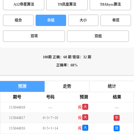
A12帝星算法
T9凤皇算法
T8Abyss算法
组合
杀组
大小
单双
双项
双组
100期 正确：68 期 错误：32 期
正确率：68%
预测
走势
统计
期号
号码
预测
结果
大
115044818
---
殺
---
双
大
115044817
0+3+7=10
殺
中
单
大
115044816
8+5+1=14
殺
错
双